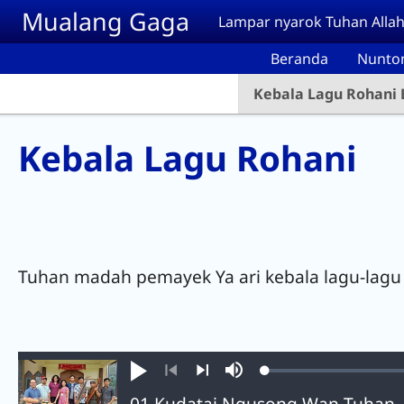
Skip to main content
Mualang Gaga
Lampar nyarok Tuhan Allah
Beranda
Nunto
Kebala Lagu Rohani
Kebala Lagu Rohani
Tuhan madah pemayek Ya ari kebala lagu-lagu 
Loaded
:
Tebah
Mute
0.36%
Previous
Next