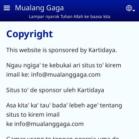
Skip to main content
Mualang Gaga
Se
Lampar nyarok Tuhan Allah ke baasa kita
Copyright
This website is sponsored by Kartidaya.
Ngau ngiga' te kebukai ari situs to' kirem
imail ke: info@mualanggaga.com
Situs to' de sponsor uleh Kartidaya
Asa kita' ka' tau' bada' lebeh age' tentang
situs to kirem imail
ke info@mualanggaga.com
Gamar urang te tengan ngereja uma de